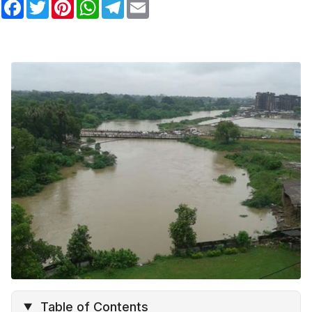
F
T
P
W
T
E
a
w
i
h
e
m
c
i
n
a
l
a
e
t
t
t
e
i
b
t
e
s
g
l
o
e
r
A
r
o
r
e
p
a
k
s
p
m
t
Table of Contents