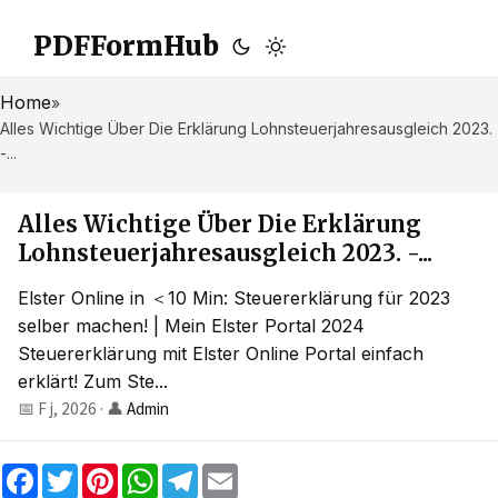
PDFFormHub
Home
»
Alles Wichtige Über Die Erklärung Lohnsteuerjahresausgleich 2023.
-...
Alles Wichtige Über Die Erklärung
Lohnsteuerjahresausgleich 2023. -...
Elster Online in ＜10 Min: Steuererklärung für 2023
selber machen! | Mein Elster Portal 2024
Steuererklärung mit Elster Online Portal einfach
erklärt! Zum Ste...
📅 F j, 2026
·
👤
Admin
F
T
P
W
T
E
a
w
i
h
e
m