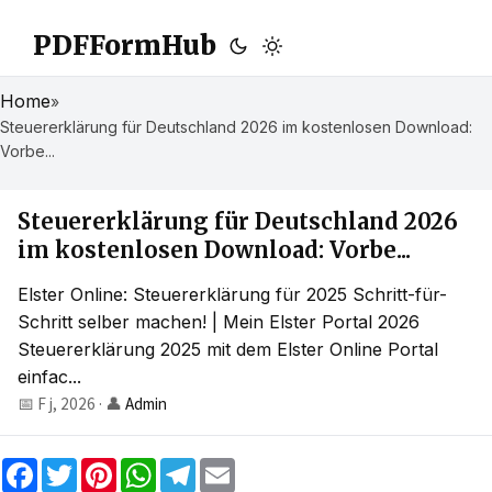
PDFFormHub
Home
»
Steuererklärung für Deutschland 2026 im kostenlosen Download:
Vorbe...
Steuererklärung für Deutschland 2026
im kostenlosen Download: Vorbe...
Elster Online: Steuererklärung für 2025 Schritt-für-
Schritt selber machen! | Mein Elster Portal 2026
Steuererklärung 2025 mit dem Elster Online Portal
einfac...
📅 F j, 2026
·
👤
Admin
F
T
P
W
T
E
a
w
i
h
e
m