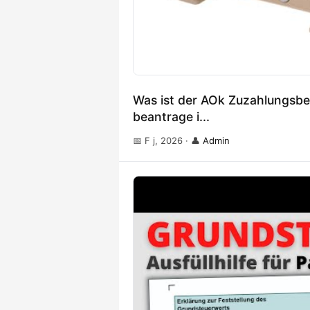
Was ist der AOk Zuzahlungsbe
beantrage i...
📅 F j, 2026
·
👤
Admin