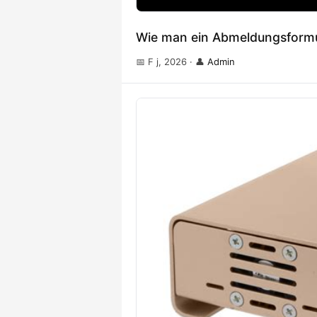
Wie man ein Abmeldungsformul
📅 F j, 2026
·
👤
Admin