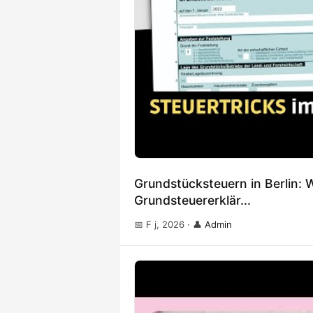
Grundstücksteuern in Berlin: 
Grundsteuererklär...
📅 F j, 2026
·
👤
Admin