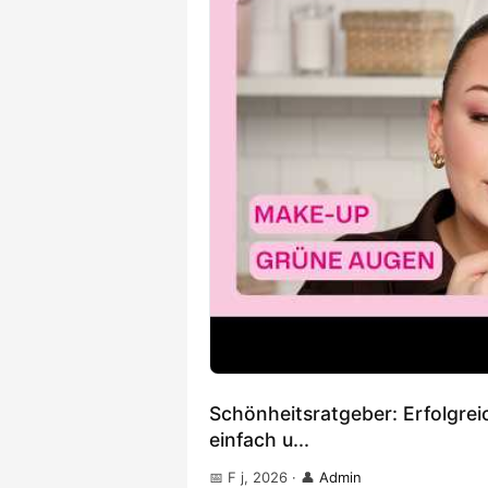
Schönheitsratgeber: Erfolgre
einfach u...
📅 F j, 2026
·
👤
Admin