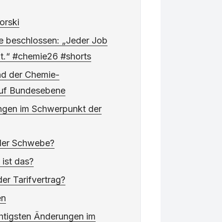
korski
e beschlossen: „Jeder Job
lt.“ #chemie26 #shorts
d der Chemie-
auf Bundesebene
ungen im Schwerpunkt der
 der Schwebe?
 ist das?
der Tarifvertrag?
en
htigsten Änderungen im