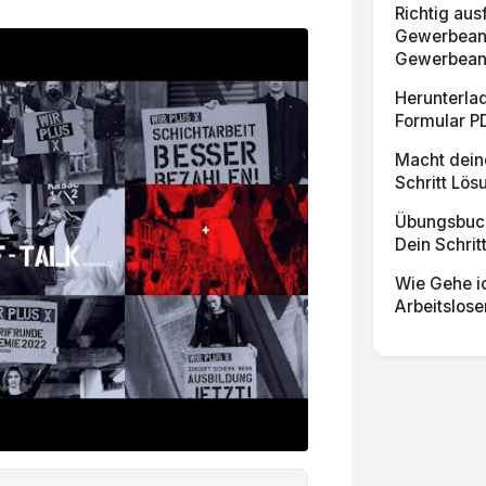
Richtig aus
Gewerbean
Gewerbean
Herunterla
Formular P
Macht deine
Schritt Lös
Übungsbuch 
Dein Schritt
Wie Gehe i
Arbeitslose