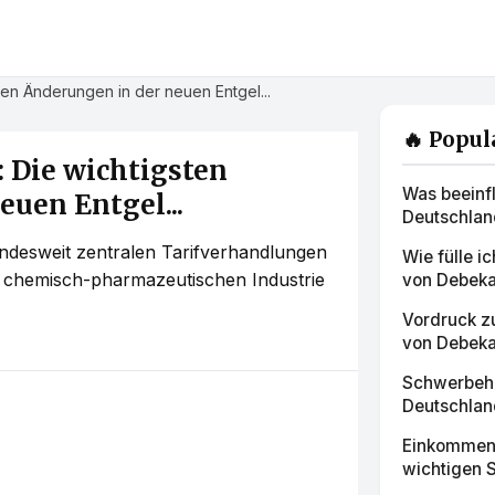
ten Änderungen in der neuen Entgel...
🔥 Popul
: Die wichtigsten
Was beeinfl
uen Entgel...
Deutschland
bundesweit zentralen Tarifverhandlungen
Wie fülle i
r chemisch-pharmazeutischen Industrie
von Debeka 
Vordruck z
von Debeka
Schwerbehi
Deutschland
Einkommens
wichtigen S