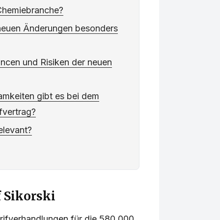
e Chemiebranche?
 neuen Änderungen besonders
ncen und Risiken der neuen
mkeiten gibt es bei dem
fvertrag?
elevant?
f Sikorski
rifverhandlungen für die 580.000