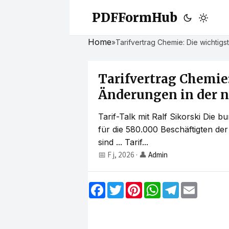
PDFFormHub
Home
»
Tarifvertrag Chemie: Die wichtigs
Tarifvertrag Chemie
Änderungen in der ne
Tarif-Talk mit Ralf Sikorski Die 
für die 580.000 Beschäftigten de
sind ... Tarif...
📅 F j, 2026
·
👤
Admin
F
T
P
W
T
E
a
w
i
h
e
m
c
i
n
a
l
a
e
t
t
t
e
i
b
t
e
s
g
l
o
e
r
A
r