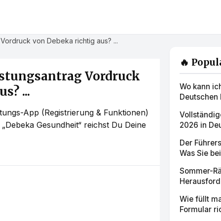
 Vordruck von Debeka richtig aus? ...
🔥 Popul
eistungsantrag Vordruck
Wo kann ic
s? ...
Deutschen 
tungs-App (Registrierung & Funktionen)
Vollständig
 „Debeka Gesundheit“ reichst Du Deine
2026 in Deu
Der Führer
Was Sie bei
Sommer-Rät
Herausforde
Wie füllt 
Formular ric