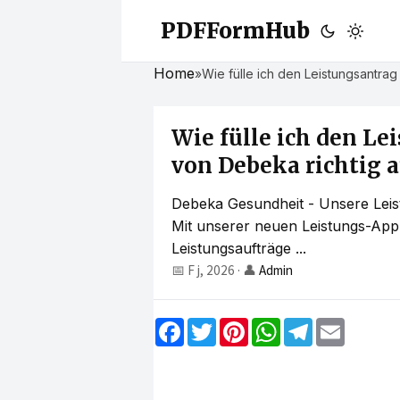
PDFFormHub
Home
»
Wie fülle ich den Leistungsantrag
Wie fülle ich den L
von Debeka richtig au
Debeka Gesundheit - Unsere Leis
Mit unserer neuen Leistungs-App
Leistungsaufträge ...
📅 F j, 2026
·
👤
Admin
F
T
P
W
T
E
a
w
i
h
e
m
c
i
n
a
l
a
e
t
t
t
e
i
b
t
e
s
g
l
o
e
r
A
r