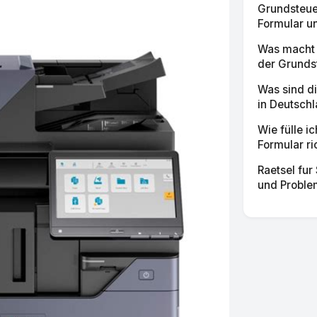
Grundsteue
Formular un
Was macht d
der Grundst
Was sind d
in Deutschl
Wie fülle i
Formular ri
Raetsel fur
und Proble