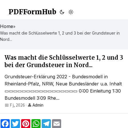
PDFFormHub
Home
»
Was macht die Schlüsselwerte 1, 2 und 3 bei der Grundsteuer in
Nord...
Was macht die Schlüsselwerte 1, 2 und 3
bei der Grundsteuer in Nord...
Grundsteuer-Erklärung 2022 - Bundesmodell in
Rheinland-Pfalz, NRW, Neue Bundesländer u.a. Inhalt
▭▭▭▭▭▭▭▭▭▭▭▭▭▭▭▭▭ 0:00 Einleitung 1:30
Bundesmodell 3:09 Rhe...
📅 F j, 2026
·
👤
Admin
F
T
P
W
T
E
a
w
i
h
e
m