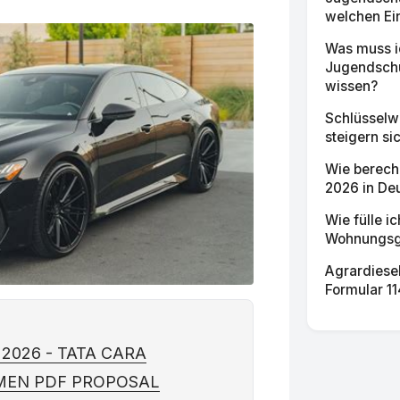
welchen Ein
Was muss ic
Jugendschu
wissen?
Schlüsselwe
steigern si
Wie berech
2026 in Deu
Wie fülle ic
Wohnungsge
Agrardiesel
Formular 11
 2026 - TATA CARA
EN PDF PROPOSAL