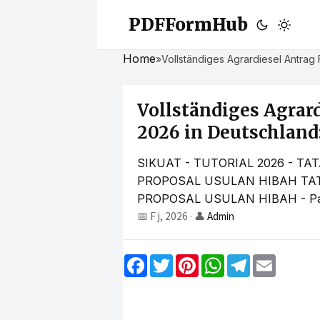
PDFFormHub
Home
»
Vollständiges Agrardiesel Antrag 
Vollständiges Agrar
2026 in Deutschland:
SIKUAT - TUTORIAL 2026 - 
PROPOSAL USULAN HIBAH TA
PROPOSAL USULAN HIBAH - Pada 
📅 F j, 2026
·
👤
Admin
F
T
P
W
T
E
a
w
i
h
e
m
c
i
n
a
l
a
e
t
t
t
e
i
b
t
e
s
g
l
o
e
r
A
r