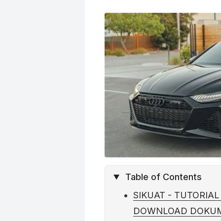
o
r
e
p
a
k
s
p
m
t
Table of Contents
SIKUAT - TUTORIAL
DOWNLOAD DOKUM