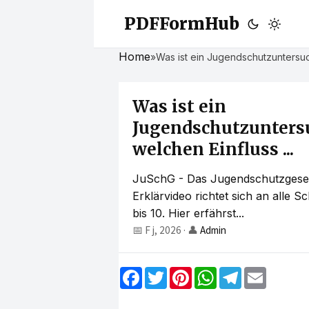
PDFFormHub
Home
»
Was ist ein Jugendschutzuntersuc
Was ist ein
Jugendschutzunters
welchen Einfluss ...
JuSchG - Das Jugendschutzgeset
Erklärvideo richtet sich an alle 
bis 10. Hier erfährst...
📅 F j, 2026
·
👤
Admin
F
T
P
W
T
E
a
w
i
h
e
m
c
i
n
a
l
a
e
t
t
t
e
i