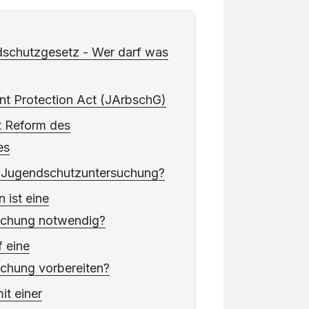
schutzgesetz - Wer darf was
t Protection Act (JArbschG)
t Reform des
es
er Jugendschutzuntersuchung?
 ist eine
uchung notwendig?
f eine
chung vorbereiten?
it einer