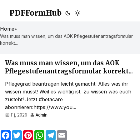
PDFFormHub
Home
»
Was muss man wissen, um das AOK Pflegestufenantragsformular
korrekt...
Was muss man wissen, um das AOK
Pflegestufenantragsformular korrekt...
Pflegegrad beantragen leicht gemacht: Alles was ihr
wissen müsst! Weil es wichtig ist, zu wissen was euch
zusteht! Jetzt #betacare
abonnieren:https://www.you...
📅 F j, 2026
·
👤
Admin
F
T
P
W
T
E
a
w
i
h
e
m