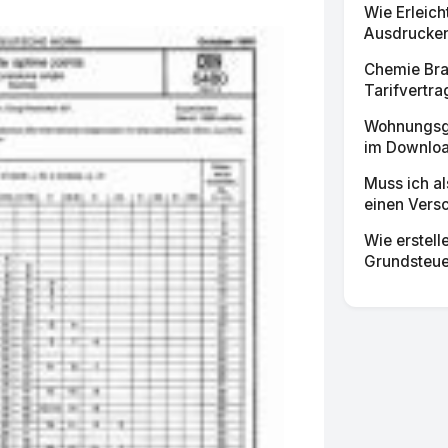
Wie Erleich
Ausdrucken 
Chemie Bra
Tarifvertrag
Wohnungsg
im Download
Muss ich a
einen Vers
Wie erstell
Grundsteuer