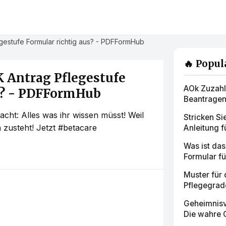
egestufe Formular richtig aus? - PDFFormHub
🔥 Popul
K Antrag Pflegestufe
AOk Zuzahl
s? - PDFFormHub
Beantragen 
cht: Alles was ihr wissen müsst! Weil
Stricken S
h zusteht! Jetzt #betacare
Anleitung fü
Was ist da
Formular f
Muster für
Pflegegrad
Geheimnisv
Die wahre G