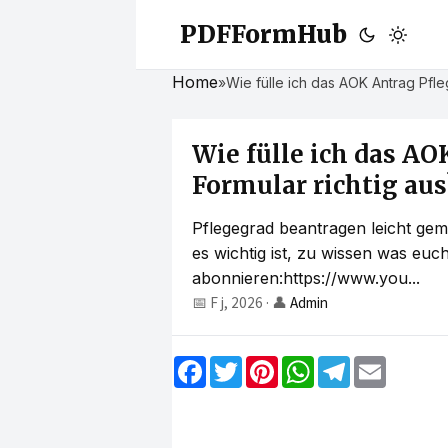
PDFFormHub
Home
»
Wie fülle ich das AOK Antrag Pfl
Wie fülle ich das AO
Formular richtig au
Pflegegrad beantragen leicht gema
es wichtig ist, zu wissen was euc
abonnieren:https://www.you...
📅 F j, 2026
·
👤
Admin
F
T
P
W
T
E
a
w
i
h
e
m
c
i
n
a
l
a
e
t
t
t
e
i
b
t
e
s
g
l
o
e
r
A
r