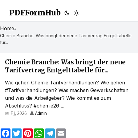
PDFFormHub
Home
»
Chemie Branche: Was bringt der neue Tarifvertrag Entgelttabelle
für...
Chemie Branche: Was bringt der neue
Tarifvertrag Entgelttabelle für...
Wie gehen Chemie Tarifverhandlungen? Wie gehen
#Tarifverhandlungen? Was machen Gewerkschaften
und was die Arbeitgeber? Wie kommt es zum
Abschluss? #chemie26 ...
📅 F j, 2026
·
👤
Admin
F
T
P
W
T
E
a
w
i
h
e
m