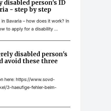
y disabled person's ID
ria - step by step
d in Bavaria – how does it work? In
 to apply for a disability ...
rely disabled person's
d avoid these three
on here: https://www.sovd-
ikel/3-haeufige-fehler-beim-