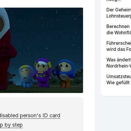
Der Geheime
Lohnsteuerj
Berechnen 
die Wohnfl
Führersche
wird das Fo
Was ändert 
Nordrhein-W
Umsatzsteu
Wie gefüllt
disabled person's ID card
ep by step