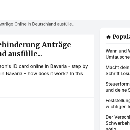
räge Online in Deutschland ausfülle...
🔥 Popul
ehinderung Anträge
Wann und W
 ausfülle...
Umtauschen 
son's ID card online in Bavaria - step by
Macht deine
d in Bavaria – how does it work? In this
Schritt Lös
Steuerform
und deine S
Feststellun
wichtigen I
Der Versch
Schwerbehi
nötig...