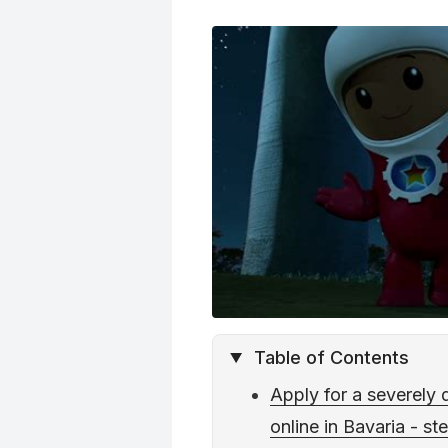
o
r
e
p
a
k
s
p
m
t
Table of Contents
Apply for a severely 
online in Bavaria - st