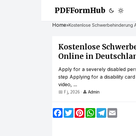
PDFFormHub
Home
»
Kostenlose Schwerbehinderung Ant
Kostenlose Schwerb
Online in Deutschland
Apply for a severely disabled per
step Applying for a disability car
video, ...
📅 F j, 2026
·
👤
Admin
F
T
P
W
T
E
a
w
i
h
e
m
c
i
n
a
l
a
e
t
t
t
e
i
b
t
e
s
g
l
o
e
r
A
r