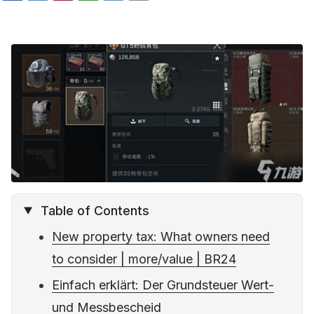
c
i
n
a
l
a
e
t
t
t
e
i
b
t
e
s
g
l
o
e
r
A
r
o
r
e
p
a
k
s
p
m
t
Table of Contents
New property tax: What owners need
to consider | more/value | BR24
Einfach erklärt: Der Grundsteuer Wert-
und Messbescheid