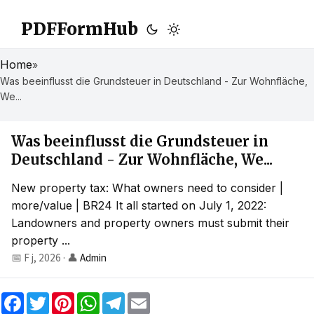
PDFFormHub
Home
»
Was beeinflusst die Grundsteuer in Deutschland - Zur Wohnfläche,
We...
Was beeinflusst die Grundsteuer in
Deutschland - Zur Wohnfläche, We...
New property tax: What owners need to consider |
more/value | BR24 It all started on July 1, 2022:
Landowners and property owners must submit their
property ...
📅 F j, 2026
·
👤
Admin
F
T
P
W
T
E
a
w
i
h
e
m