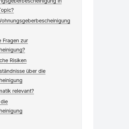
ngsgeberbescheinigung in
Topic?
e Wohnungsgeberbescheinigung
e Fragen zur
einigung?
che Risiken
tändnisse über die
einigung
matik relevant?
 die
einigung