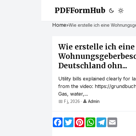
PDFFormHub
Home
»
Wie erstelle ich eine Wohnungsg
Wie erstelle ich eine
Wohnungsgeberbesc
Deutschland ohn...
Utility bills explained clearly fo
from the video: https://grundbuc
Gas, water,...
📅 F j, 2026
·
👤
Admin
F
T
P
W
T
E
a
w
i
h
e
m
c
i
n
a
l
a
e
t
t
t
e
i