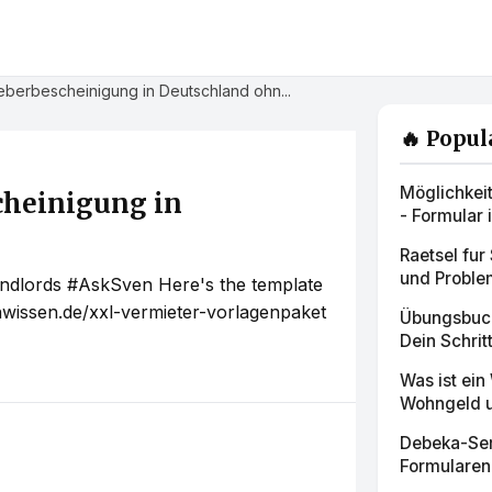
eberbescheinigung in Deutschland ohn...
🔥 Popul
Möglichkeit
heinigung in
- Formular 
Raetsel fur
und Proble
r landlords #AskSven Here's the template
hwissen.de/xxl-vermieter-vorlagenpaket
Übungsbuch 
Dein Schritt
Was ist ein
Wohngeld un
Debeka-Ser
Formularen 