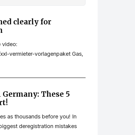
ned clearly for
n
 video:
xxl-vermieter-vorlagenpaket Gas,
m Germany: These 5
rt!
es as thousands before you! In
5 biggest deregistration mistakes