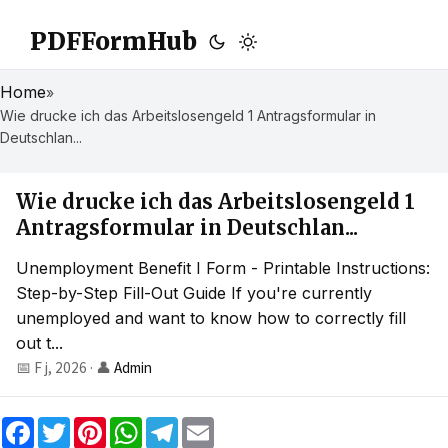
PDFFormHub
Home
»
Wie drucke ich das Arbeitslosengeld 1 Antragsformular in
Deutschlan...
Wie drucke ich das Arbeitslosengeld 1
Antragsformular in Deutschlan...
Unemployment Benefit I Form - Printable Instructions:
Step-by-Step Fill-Out Guide If you're currently
unemployed and want to know how to correctly fill
out t...
📅 F j, 2026
·
👤
Admin
F
T
P
W
T
E
a
w
i
h
e
m