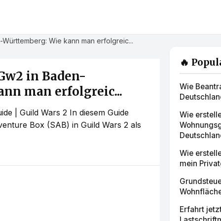
Württemberg: Wie kann man erfolgreic...
🔥 Popul
Gw2 in Baden-
Wie Beantra
nn man erfolgreic...
Deutschland
 | Guild Wars 2 In diesem Guide
Wie erstelle
dventure Box (SAB) in Guild Wars 2 als
Wohnungsg
Deutschland
Wie erstell
mein Privat
Grundsteuer
Wohnfläche
Erfahrt jet
Lastschrift