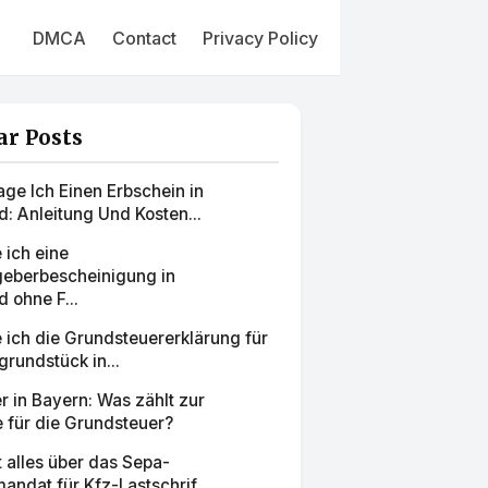
DMCA
Contact
Privacy Policy
ar Posts
ge Ich Einen Erbschein in
: Anleitung Und Kosten...
 ich eine
eberbescheinigung in
 ohne F...
e ich die Grundsteuererklärung für
grundstück in...
 in Bayern: Was zählt zur
 für die Grundsteuer?
zt alles über das Sepa-
mandat für Kfz-Lastschrif...