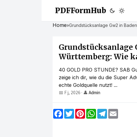
PDFFormHub
Home
»
Grundstücksanlage Gw2 in Baden-
Grundstücksanlage 
Württemberg: Wie ka
40 GOLD PRO STUNDE? SAB Guide
zeige ich dir, wie du die Super A
echte Goldquelle nutzt! ...
📅 F j, 2026
·
👤
Admin
F
T
P
W
T
E
a
w
i
h
e
m
c
i
n
a
l
a
e
t
t
t
e
i
b
t
e
s
g
l
o
e
r
A
r