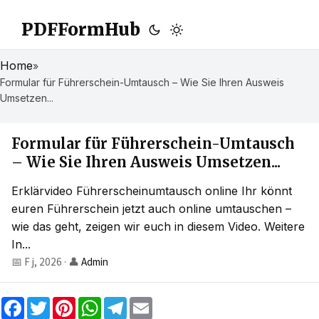
PDFFormHub
Home
»
Formular für Führerschein-Umtausch – Wie Sie Ihren Ausweis
Umsetzen...
Formular für Führerschein-Umtausch
– Wie Sie Ihren Ausweis Umsetzen...
Erklärvideo Führerscheinumtausch online Ihr könnt
euren Führerschein jetzt auch online umtauschen –
wie das geht, zeigen wir euch in diesem Video. Weitere
In...
📅 F j, 2026
·
👤
Admin
F
T
P
W
T
E
a
w
i
h
e
m