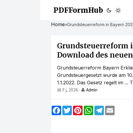
PDFFormHub
Home
»
Grundsteuerreform in Bayern 202
Grundsteuerreform i
Download des neuen 
Grundsteuerreform Bayern Erklä
Grundsteuergesetzt wurde am 10.1
1.1.2022. Das Gesetz regelt im ... T.
📅 F j, 2026
·
👤
Admin
F
T
P
W
T
E
a
w
i
h
e
m
c
i
n
a
l
a
e
t
t
t
e
i
b
t
e
s
g
l
o
e
r
A
r