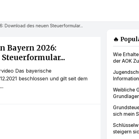
6: Download des neuen Steuerformular...
🔥 Popul
n Bayern 2026:
Wie Erhalte
Steuerformular...
der AOK Z
rvideo Das bayerische
Jugendschu
2.2021 beschlossen und gilt seit dem
Informatio
..
Weibliche 
Grundlagen 
Grundsteue
sich mein 
Schlüsselwe
steigern si