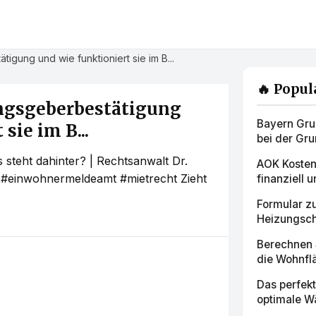
gung und wie funktioniert sie im B...
🔥 Popul
ngsgeberbestätigung
Bayern Gru
sie im B...
bei der Gru
steht dahinter? | Rechtsanwalt Dr.
AOK Kosten
#einwohnermeldeamt #mietrecht Zieht
finanziell u
Formular z
Heizungsch
Berechnen 
die Wohnfl
Das perfek
optimale W