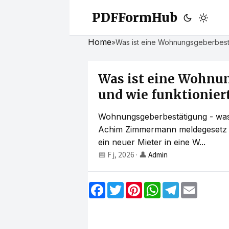
PDFFormHub
Home
»
Was ist eine Wohnungsgeberbestäti
Was ist eine Wohnu
und wie funktioniert 
Wohnungsgeberbestätigung - was 
Achim Zimmermann meldegesetz 
ein neuer Mieter in eine W...
📅 F j, 2026
·
👤
Admin
F
T
P
W
T
E
a
w
i
h
e
m
c
i
n
a
l
a
e
t
t
t
e
i
b
t
e
s
g
l
o
e
r
A
r