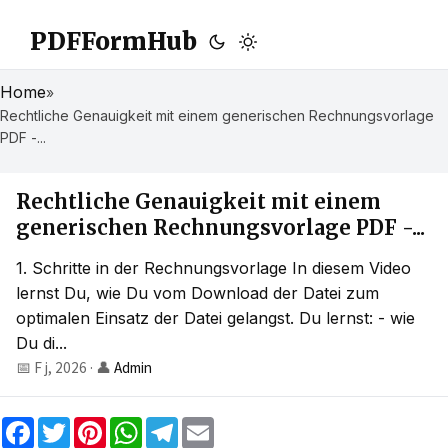
PDFFormHub
Home
»
Rechtliche Genauigkeit mit einem generischen Rechnungsvorlage
PDF -...
Rechtliche Genauigkeit mit einem
generischen Rechnungsvorlage PDF -...
1. Schritte in der Rechnungsvorlage In diesem Video
lernst Du, wie Du vom Download der Datei zum
optimalen Einsatz der Datei gelangst. Du lernst: - wie
Du di...
📅 F j, 2026
·
👤
Admin
F
T
P
W
T
E
a
w
i
h
e
m