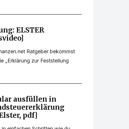
rung: ELSTER
svideo]
finanzen.net Ratgeber bekommst
ie „Erklärung zur Feststellung
ar ausfüllen in
ndsteuererklärung
Elster, pdf]
 in einfachen Schritten wie du