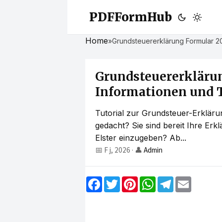
PDFFormHub
Home
»
Grundsteuererklärung Formular 20
Grundsteuererklärun
Informationen und T
Tutorial zur Grundsteuer-Erklärun
gedacht? Sie sind bereit Ihre E
Elster einzugeben? Ab...
📅 F j, 2026
·
👤
Admin
F
T
P
W
T
E
a
w
i
h
e
m
c
i
n
a
l
a
e
t
t
t
e
i
b
t
e
s
g
l
o
e
r
A
r