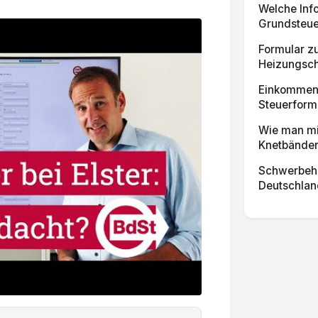
Welche Info
Grundsteue
Formular z
Heizungsch
Einkommens
Steuerformu
Wie man mi
Knetbänder
Schwerbehi
Deutschland