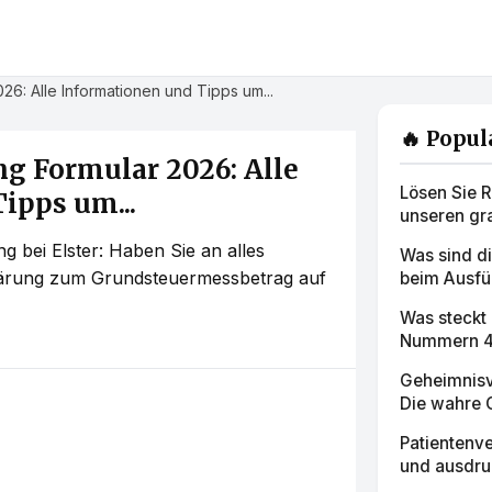
26: Alle Informationen und Tipps um...
🔥 Popul
g Formular 2026: Alle
Lösen Sie Rä
ipps um...
unseren gra
g bei Elster: Haben Sie an alles
Was sind d
rklärung zum Grundsteuermessbetrag auf
beim Ausfü
Was steckt
Nummern 40
Geheimnisv
Die wahre G
Patientenv
und ausdruc