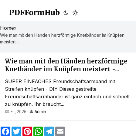
PDFFormHub
Home
»
Wie man mit den Händen herzförmige Knetbänder im Knüpfen
meistert -...
Wie man mit den Händen herzförmige
Knetbänder im Knüpfen meistert -...
SUPER EINFACHES Freundschaftsarmband mit
Streifen knüpfen - DIY Dieses gestreifte
Freundschaftsarmbänder ist ganz einfach und schnell
zu knüpfen. Ihr braucht...
📅 F j, 2026
·
👤
Admin
F
T
P
W
T
E
a
w
i
h
e
m