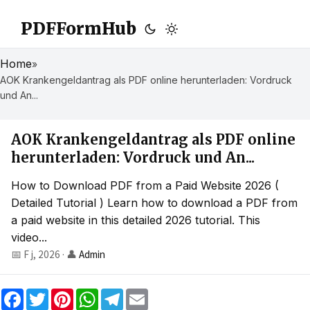
PDFFormHub
Home
»
AOK Krankengeldantrag als PDF online herunterladen: Vordruck
und An...
AOK Krankengeldantrag als PDF online
herunterladen: Vordruck und An...
How to Download PDF from a Paid Website 2026 (
Detailed Tutorial ) Learn how to download a PDF from
a paid website in this detailed 2026 tutorial. This
video...
📅 F j, 2026
·
👤
Admin
F
T
P
W
T
E
a
w
i
h
e
m