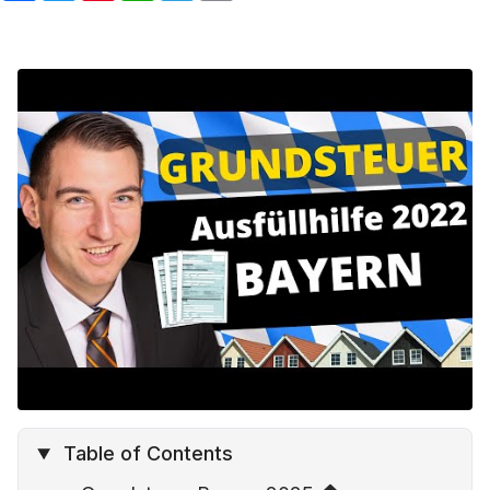
c
i
n
a
l
a
e
t
t
t
e
i
b
t
e
s
g
l
o
e
r
A
r
o
r
e
p
a
k
s
p
m
t
Table of Contents