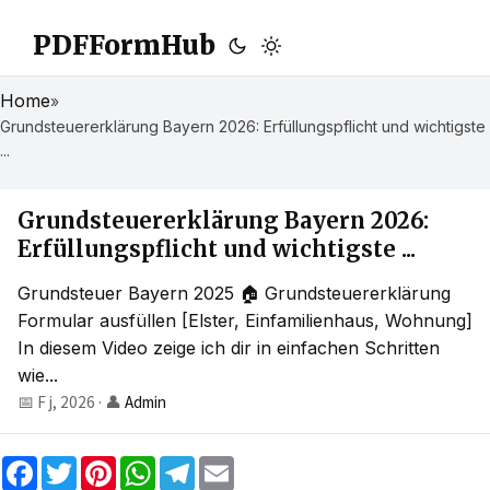
PDFFormHub
Home
»
Grundsteuererklärung Bayern 2026: Erfüllungspflicht und wichtigste
...
Grundsteuererklärung Bayern 2026:
Erfüllungspflicht und wichtigste ...
Grundsteuer Bayern 2025 🏠 Grundsteuererklärung
Formular ausfüllen [Elster, Einfamilienhaus, Wohnung]
In diesem Video zeige ich dir in einfachen Schritten
wie...
📅 F j, 2026
·
👤
Admin
F
T
P
W
T
E
a
w
i
h
e
m