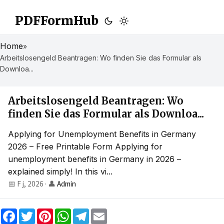
PDFFormHub
Home
»
Arbeitslosengeld Beantragen: Wo finden Sie das Formular als
Downloa...
Arbeitslosengeld Beantragen: Wo
finden Sie das Formular als Downloa...
Applying for Unemployment Benefits in Germany
2026 – Free Printable Form Applying for
unemployment benefits in Germany in 2026 –
explained simply! In this vi...
📅 F j, 2026
·
👤
Admin
F
T
P
W
T
E
a
w
i
h
e
m