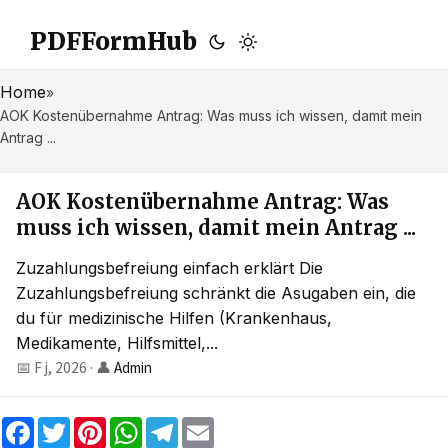
PDFFormHub
Home
»
AOK Kostenübernahme Antrag: Was muss ich wissen, damit mein
Antrag ...
AOK Kostenübernahme Antrag: Was
muss ich wissen, damit mein Antrag ...
Zuzahlungsbefreiung einfach erklärt Die
Zuzahlungsbefreiung schränkt die Asugaben ein, die
du für medizinische Hilfen (Krankenhaus,
Medikamente, Hilfsmittel,...
📅 F j, 2026
·
👤
Admin
F
T
P
W
T
E
a
w
i
h
e
m