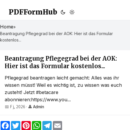
PDFFormHub
Home
»
Beantragung Pflegegrad bei der AOK: Hier ist das Formular
kostenlos...
Beantragung Pflegegrad bei der AOK:
Hier ist das Formular kostenlos...
Pflegegrad beantragen leicht gemacht: Alles was ihr
wissen müsst! Weil es wichtig ist, zu wissen was euch
zusteht! Jetzt #betacare
abonnieren:https://www.you...
📅 F j, 2026
·
👤
Admin
F
T
P
W
T
E
a
w
i
h
e
m