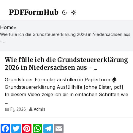
PDFFormHub
Home
»
Wie fülle ich die Grundsteuererklärung 2026 in Niedersachsen aus
- ...
Wie fülle ich die Grundsteuererklärung
2026 in Niedersachsen aus - ...
Grundsteuer Formular ausfüllen in Papierform 🏠
Grundsteuererklärung Ausfüllhilfe [ohne Elster, pdf]
In diesem Video zeige ich dir in einfachen Schritten wie
...
📅 F j, 2026
·
👤
Admin
F
T
P
W
T
E
a
w
i
h
e
m