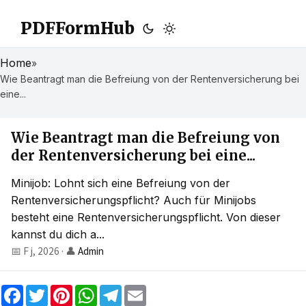
PDFFormHub
Home
»
Wie Beantragt man die Befreiung von der Rentenversicherung bei
eine...
Wie Beantragt man die Befreiung von
der Rentenversicherung bei eine...
Minijob: Lohnt sich eine Befreiung von der
Rentenversicherungspflicht? Auch für Minijobs
besteht eine Rentenversicherungspflicht. Von dieser
kannst du dich a...
📅 F j, 2026
·
👤
Admin
F
T
P
W
T
E
a
w
i
h
e
m