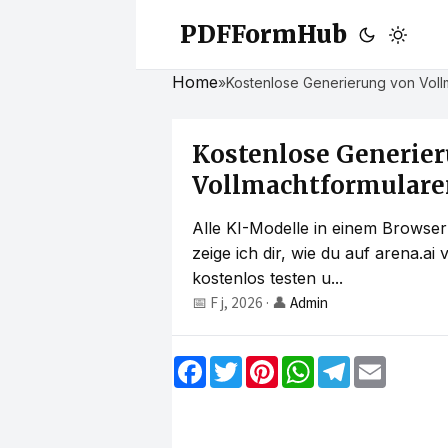
PDFFormHub
Home
»
Kostenlose Generierung von Vollm
Kostenlose Generie
Vollmachtformularen
Alle KI-Modelle in einem Browse
zeige ich dir, wie du auf arena.ai
kostenlos testen u...
📅 F j, 2026
·
👤
Admin
F
T
P
W
T
E
a
w
i
h
e
m
c
i
n
a
l
a
e
t
t
t
e
i
b
t
e
s
g
l
o
e
r
A
r