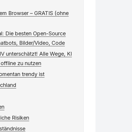
inem Browser – GRATIS (ohne
kal: Die besten Open-Source
hatbots, Bilder/Video, Code
V unterschätzt! Alle Wege, KI
offline zu nutzen
mentan trendy ist
schland
en
iche Risiken
ständnisse