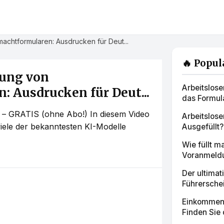
achtformularen: Ausdrucken für Deut...
🔥 Popul
rung von
Arbeitslos
: Ausdrucken für Deut...
das Formul
r – GRATIS (ohne Abo!) In diesem Video
Arbeitslos
 viele der bekanntesten KI-Modelle
Ausgefüllt?
Wie füllt 
Voranmeldu
Der ultimat
Führerschei
Einkommens
Finden Sie 