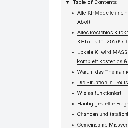
Table of Contents
Alle KI-Modelle in e
Abo!)
Alles kostenlos & lo
KI-Tools für 2026! C
Lokale KI wird MASSI
komplett kostenlos & 
Warum das Thema mo
Die Situation in Deut
Wie es funktioniert
Häufig gestellte Frag
Chancen und tatsächl
Gemeinsame Missver