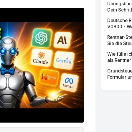
Übungsbuch 
Dein Schritt
Deutsche R
V0800 - Was
Rentner-St
Sie die Ste
Wie fülle i
als Rentner 
Grundsteue
Formular un