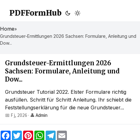
PDFFormHub
Home
»
Grundsteuer-Ermittlungen 2026 Sachsen: Formulare, Anleitung und
Dow...
Grundsteuer-Ermittlungen 2026
Sachsen: Formulare, Anleitung und
Dow...
Grundsteuer Tutorial 2022. Elster Formulare richtig
ausfüllen. Schritt für Schritt Anleitung. Ihr schiebt die
Feststellungserklärung für die neue Grundsteuer...
📅 F j, 2026
·
👤
Admin
F
T
P
W
T
E
a
w
i
h
e
m