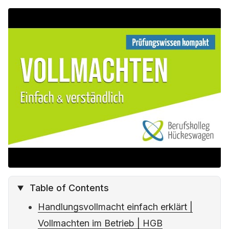
o
e
r
A
r
o
r
e
p
a
k
s
p
m
t
Table of Contents
Handlungsvollmacht einfach erklärt |
Vollmachten im Betrieb | HGB