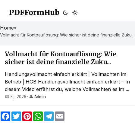
PDFFormHub
Home
»
Vollmacht für Kontoauflösung: Wie sicher ist deine finanzielle Zuku...
Vollmacht für Kontoauflösung: Wie
sicher ist deine finanzielle Zuku...
Handlungsvollmacht einfach erklärt | Vollmachten im
Betrieb | HGB Handlungsvollmacht einfach erklärt – In
diesem Video erfährst du, welche Vollmachten es im ...
📅 F j, 2026
·
👤
Admin
F
T
P
W
T
E
a
w
i
h
e
m
c
i
n
a
l
a
e
t
t
t
e
i
b
t
e
s
g
l