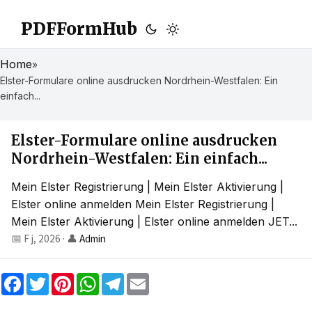
PDFFormHub
Home
»
Elster-Formulare online ausdrucken Nordrhein-Westfalen: Ein
einfach...
Elster-Formulare online ausdrucken
Nordrhein-Westfalen: Ein einfach...
Mein Elster Registrierung | Mein Elster Aktivierung |
Elster online anmelden Mein Elster Registrierung |
Mein Elster Aktivierung | Elster online anmelden JET...
📅 F j, 2026
·
👤
Admin
F
T
P
W
T
E
a
w
i
h
e
m
c
i
n
a
l
a