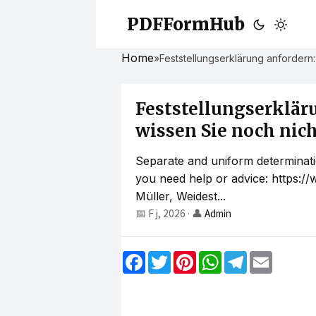
PDFFormHub
Home
»
Feststellungserklärung anfordern
Feststellungserklär
wissen Sie noch nic
Separate and uniform determinatio
you need help or advice: https:/
Müller, Weidest...
📅 F j, 2026
·
👤
Admin
F
T
P
W
T
E
a
w
i
h
e
m
c
i
n
a
l
a
e
t
t
t
e
i
b
t
e
s
g
l
o
e
r
A
r