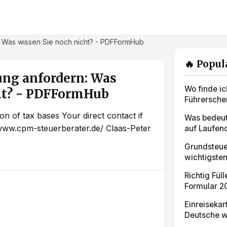
: Was wissen Sie noch nicht? - PDFFormHub
🔥 Popul
ung anfordern: Was
Wo finde ic
ht? - PDFFormHub
Führersche
n of tax bases Your direct contact if
Was bedeut
/www.cpm-steuerberater.de/ Claas-Peter
auf Laufend
Grundsteue
wichtigsten
Richtig Fül
Formular 20
Einreiseka
Deutsche 