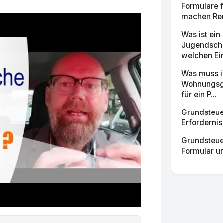
Formulare f
machen Rent
Was ist ein
Jugendschu
welchen Ein
Was muss i
Wohnungsge
für ein P...
Grundsteue
Erforderniss
Grundsteue
Formular un