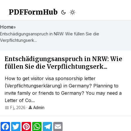
PDFFormHub
Home
»
Entschädigungsanspruch in NRW: Wie füllen Sie die
Verpflichtungserk...
Entschädigungsanspruch in NRW: Wie
füllen Sie die Verpflichtungserk...
How to get visitor visa sponsorship letter
(Verpflichtungserklärung) in Germany? Planning to
invite family or friends to Germany? You may need a
Letter of Co...
📅 F j, 2026
·
👤
Admin
F
T
P
W
T
E
a
w
i
h
e
m