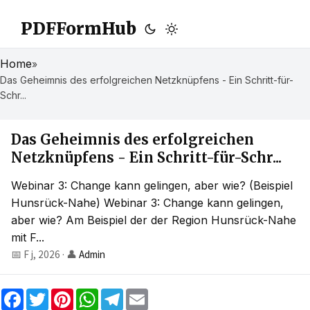
PDFFormHub
Home
»
Das Geheimnis des erfolgreichen Netzknüpfens - Ein Schritt-für-
Schr...
Das Geheimnis des erfolgreichen
Netzknüpfens - Ein Schritt-für-Schr...
Webinar 3: Change kann gelingen, aber wie? (Beispiel
Hunsrück-Nahe) Webinar 3: Change kann gelingen,
aber wie? Am Beispiel der der Region Hunsrück-Nahe
mit F...
📅 F j, 2026
·
👤
Admin
F
T
P
W
T
E
a
w
i
h
e
m