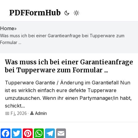
PDFFormHub
Home
»
Was muss ich bei einer Garantieanfrage bei Tupperware zum
Formular ...
Was muss ich bei einer Garantieanfrage
bei Tupperware zum Formular ...
Tupperware Garantie / Änderung im Garantiefall Nun
ist es wirklich einfach eure defekte Tupperware
umzutauschen. Wenn ihr einen Partymanager/in habt,
schickt...
📅 F j, 2026
·
👤
Admin
F
T
P
W
T
E
a
w
i
h
e
m