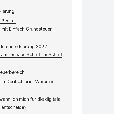
klärung
Berlin -
 mit Einfach Grundsteuer
steuererklärung 2022
familienhaus Schritt für Schritt
teuerbereich
 in Deutschland: Warum ist
wenn ich mich für die digitale
 entscheide?