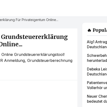
rklärung Für Privateigentum Online...
🔥 Popul
e Grundsteuererklärung
Alg1 Antra
nline...
Deutschlan
 Online Grundsteuererklärungstool!
Schwerbehi
ER Anmeldung, Grundsteuerberechnung
herunterlad
Debeka Lei
Deutschlan
Patientenv
Vollerhör u
Neuer Chemi
bedeutet da