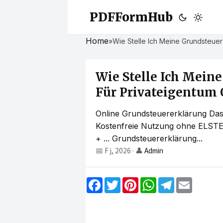
PDFFormHub
Home
»
Wie Stelle Ich Meine Grundsteuere
Wie Stelle Ich Mein
Für Privateigentum O
Online Grundsteuererklärung Das
Kostenfreie Nutzung ohne ELST
+ ... Grundsteuererklärung...
📅 F j, 2026
·
👤
Admin
F
T
P
W
T
E
a
w
i
h
e
m
c
i
n
a
l
a
e
t
t
t
e
i
b
t
e
s
g
l
o
e
r
A
r