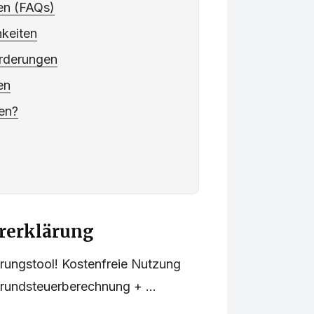
gen (FAQs)
keiten
orderungen
en
fen?
rerklärung
rungstool! Kostenfreie Nutzung
undsteuerberechnung + ...