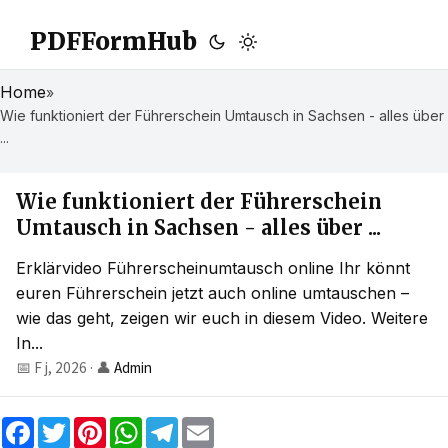
PDFFormHub
Home
»
Wie funktioniert der Führerschein Umtausch in Sachsen - alles über
...
Wie funktioniert der Führerschein
Umtausch in Sachsen - alles über ...
Erklärvideo Führerscheinumtausch online Ihr könnt
euren Führerschein jetzt auch online umtauschen –
wie das geht, zeigen wir euch in diesem Video. Weitere
In...
📅 F j, 2026
·
👤
Admin
F
T
P
W
T
E
a
w
i
h
e
m