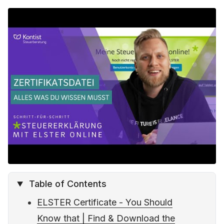
o
e
r
A
r
o
r
e
p
a
k
s
p
m
t
Table of Contents
ELSTER Certificate - You Should
Know that | Find & Download the