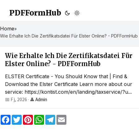
PDFFormHub
Home
»
Wie Erhalte Ich Die Zertifikatsdatei Für Elster Online? - PDFFormHub
Wie Erhalte Ich Die Zertifikatsdatei Für
Elster Online? - PDFFormHub
ELSTER Certificate - You Should Know that | Find &
Download the Elster Certificate Learn more about our
service: https://kontist.com/en/landing/taxservice/?u...
📅 F j, 2026
·
👤
Admin
F
T
P
W
T
E
a
w
i
h
e
m
c
i
n
a
l
a
e
t
t
t
e
i
b
t
e
s
g
l