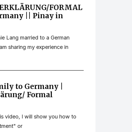
SERKLÄRUNG/FORMAL
many || Pinay in
ie Lang married to a German
 am sharing my experience in
amily to Germany |
lärung/ Formal
s video, I will show you how to
tment" or