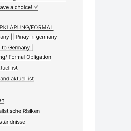
have a choice! ✅
ERKLÄRUNG/FORMAL
ny || Pinay in germany
ly to Germany |
ng/ Formal Obligation
ell ist
nd aktuell ist
en
listische Risiken
ständnisse