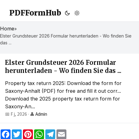
PDFFormHub
Home
»
Elster Grundsteuer 2026 Formular herunterladen - Wo finden Sie
das ...
Elster Grundsteuer 2026 Formular
herunterladen - Wo finden Sie das ...
Property tax return 2025: Download the form for
Saxony-Anhalt (PDF) for free and fill it out corr...
Download the 2025 property tax return form for
Saxony-An...
📅 F j, 2026
·
👤
Admin
F
T
P
W
T
E
a
w
i
h
e
m