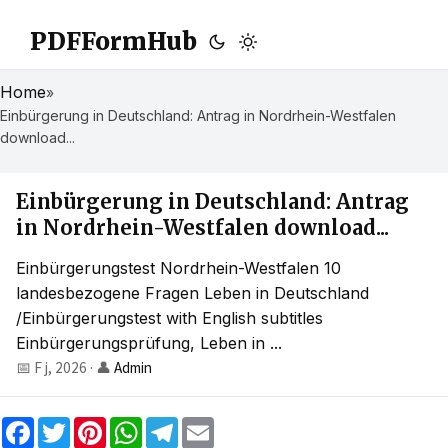
PDFFormHub
Home
»
Einbürgerung in Deutschland: Antrag in Nordrhein-Westfalen
download...
Einbürgerung in Deutschland: Antrag
in Nordrhein-Westfalen download...
Einbürgerungstest Nordrhein-Westfalen 10
landesbezogene Fragen Leben in Deutschland
/Einbürgerungstest with English subtitles
Einbürgerungsprüfung, Leben in ...
📅 F j, 2026
·
👤
Admin
F
T
P
W
T
E
a
w
i
h
e
m