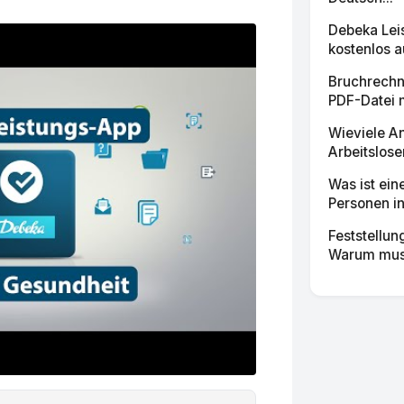
Debeka Lei
kostenlos a
Bruchrechn
PDF-Datei mi
Wieviele A
Arbeitslos
Was ist ei
Personen i
Feststellu
Warum muss