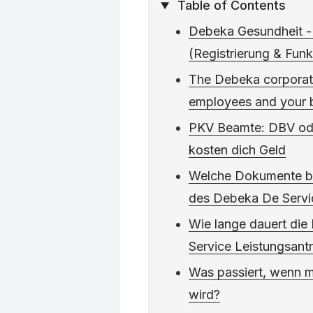
Table of Contents
Debeka Gesundheit -
(Registrierung & Funk
The Debeka corporate
employees and your 
PKV Beamte: DBV ode
kosten dich Geld
Welche Dokumente be
des Debeka De Servi
Wie lange dauert die
Service Leistungsant
Was passiert, wenn m
wird?