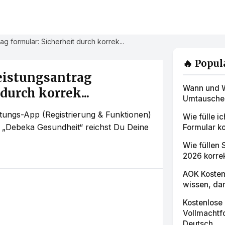
 formular: Sicherheit durch korrek...
🔥 Popul
eistungsantrag
Wann und W
durch korrek...
Umtauschen 
tungs-App (Registrierung & Funktionen)
Wie fülle i
 „Debeka Gesundheit“ reichst Du Deine
Formular ko
Wie füllen
2026 korre
AOK Kosten
wissen, dam
Kostenlose
Vollmachtf
Deutsch...