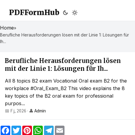
PDFFormHub
Home
»
Berufliche Herausforderungen lösen mit der Linie 1: Lösungen für
Ih...
Berufliche Herausforderungen lösen
mit der Linie 1: Lösungen für Ih...
All 8 topics B2 exam Vocational Oral exam B2 for the
workplace #Oral_Exam_B2 This video explains the 8
key topics of the B2 oral exam for professional
purpos...
📅 F j, 2026
·
👤
Admin
F
T
P
W
T
E
a
w
i
h
e
m