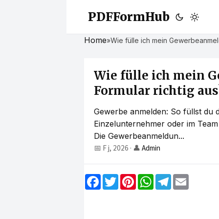
PDFFormHub
Home
»
Wie fülle ich mein Gewerbeanmel
Wie fülle ich mein
Formular richtig au
Gewerbe anmelden: So füllst du d
Einzelunternehmer oder im Team a
Die Gewerbeanmeldun...
📅 F j, 2026
·
👤
Admin
F
T
P
W
T
E
a
w
i
h
e
m
c
i
n
a
l
a
e
t
t
t
e
i
b
t
e
s
g
l
o
e
r
A
r