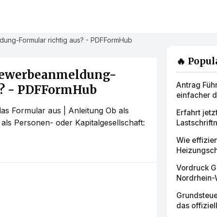
dung-Formular richtig aus? - PDFFormHub
🔥 Popul
 Gewerbeanmeldung-
Antrag Füh
s? - PDFFormHub
einfacher 
as Formular aus | Anleitung Ob als
Erfahrt jet
ls Personen- oder Kapitalgesellschaft:
Lastschrift
Wie effizie
Heizungsche
Vordruck G
Nordrhein-W
Grundsteue
das offizie