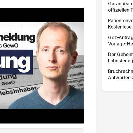
Garantiean
offiziellen 
Patientenv
Kostenlose 
Gez-Antrag
Vorlage-Her
Der Geheime
Lohnsteuerj
Bruchrechn
Antworten 