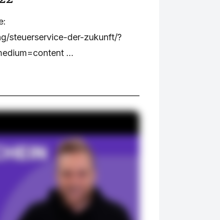
e:
ng/steuerservice-der-zukunft/?
dium=content ...