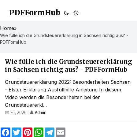
PDFFormHub
Home
»
Wie fülle ich die Grundsteuererklärung in Sachsen richtig aus? -
PDFFormHub
Wie fülle ich die Grundsteuererklärung
in Sachsen richtig aus? - PDFFormHub
Grundsteuererklärung 2022: Besonderheiten Sachsen
- Elster Erklärung Ausfüllhilfe Anleitung In diesem
Video werden die Besonderheiten bei der
Grundsteuererkl...
📅 F j, 2026
·
👤
Admin
F
T
P
W
T
E
a
w
i
h
e
m