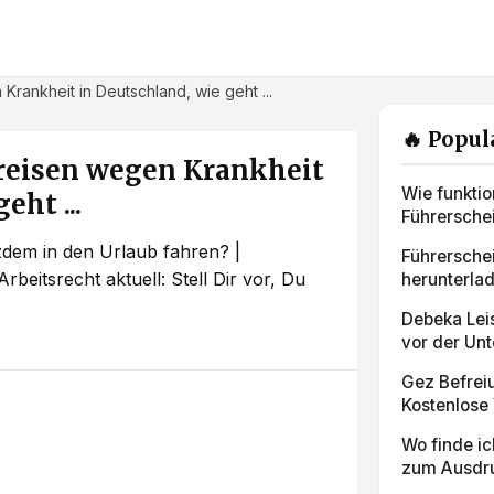
rankheit in Deutschland, wie geht ...
🔥 Popul
reisen wegen Krankheit
Wie funktio
eht ...
Führerschei
zdem in den Urlaub fahren? |
Führersche
beitsrecht aktuell: Stell Dir vor, Du
herunterlad
Debeka Lei
vor der Un
Gez Befrei
Kostenlose 
Wo finde ic
zum Ausdru