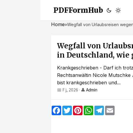
PDFFormHub
Home
»
Wegfall von Urlaubsreisen wegen K
Wegfall von Urlaubs
in Deutschland, wie g
Krankgeschrieben - Darf ich trot
Rechtsanwältin Nicole Mutschke Ar
bist krankgeschrieben und...
📅 F j, 2026
·
👤
Admin
F
T
P
W
T
E
a
w
i
h
e
m
c
i
n
a
l
a
e
t
t
t
e
i
b
t
e
s
g
l
o
e
r
A
r