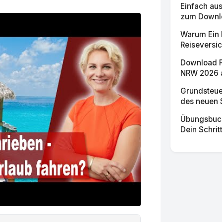
Einfach au
zum Downloa
Warum Ein 
Reiseversic
Download F
NRW 2026 al
Grundsteue
des neuen S
Übungsbuch 
Dein Schritt