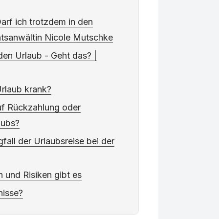
arf ich trotzdem in den
htsanwältin Nicole Mutschke
den Urlaub - Geht das? |
rlaub krank?
uf Rückzahlung oder
aubs?
all der Urlaubsreise bei der
 und Risiken gibt es
nisse?