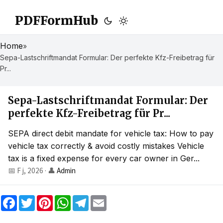
PDFFormHub
Home
»
Sepa-Lastschriftmandat Formular: Der perfekte Kfz-Freibetrag für
Pr...
Sepa-Lastschriftmandat Formular: Der
perfekte Kfz-Freibetrag für Pr...
SEPA direct debit mandate for vehicle tax: How to pay
vehicle tax correctly & avoid costly mistakes Vehicle
tax is a fixed expense for every car owner in Ger...
📅 F j, 2026
·
👤
Admin
F
T
P
W
T
E
a
w
i
h
e
m
c
i
n
a
l
a